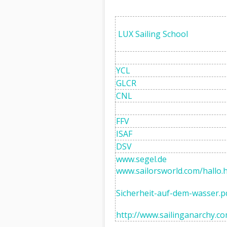
LUX Sailing School
YCL
GLCR
CNL
FFV
ISAF
DSV
www.segel.de
www.sailorsworld.com/hallo.
Sicherheit-auf-dem-wasser.p
http://www.sailinganarchy.c