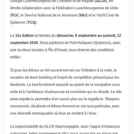
Groupe Luxembourgeois de Croisière et de Régate (
GLCR
), en
étroite collaboration avec la Fédération Luxembourgeoise de Voile
(
FLV
), le Service National de la Jeunesse (
SNJ
) et le Yacht Club de
Quiberon (
YCQ
).
La
11e édition
se tiendra du
dimanche, 6 septembre au samedi, 12
septembre 2026
. Nous partirons de Port-Haliguen (Quiberon), avec
une ou deux escales à l'Île d'Houat, sous réserve des conditions
météo.
Si pour les élèves un fort accent est mis sur l'initiation à la voile, la
vocation de team building et l'esprit de compétition priment pour les
étudiants. Le tout forcément associé au plaisir de la navigation sous
voile et à l’ambiance chaleureuse et conviviale qui en résulte. Le site
www.regatta.lu permettra d’en savoir plus sur la regatta.lu. Skippers
chevronnés, étudiants et élèves forment un mix tout particulier, avec
une diversité remarquable où tous se sentent à l’aise.
La responsabilité du GLCR étant engagée, avec l’appui d’instances
nationales, telles notamment le SNJ, nous avons mis en place une