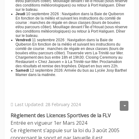
et/ou parcours côtier). Mouillage devant l’Île-d’Houat (sous réserve
des conditions météorologiques) ou retour à Port Haliguen. Dîner
sur le bateau.
Jeudi
10 septembre 2026 : Navigation dans la Baie de Quiberon
En fonction de la météo et suivant les instructions du comité de
course : manches de régate en deux classes (tours de bouées
et/ou parcours côtier). Mouillage devant l’Île-d’Houat (sous réserve
des conditions météorologiques) ou retour à Port Haliguen. Dîner
sur le bateau.
Vendredi
11 septembre 2026 : Navigation dans la Baie de
Quiberon En fonction de la météo et suivant les instructions du
comité de course : manches de régate en deux classes (tours de
bouées et/ou parcours côtier). Traversée vers La-Trinité-sur Mer.
Chargement des bus entre 18h et 19h30. Closing Ceremony au
Restaurant « Chez Jaouen » à La Trinité-sur-Mer. Proclamation
des résultats et remise des trophées. Départ en bus vers 22h.
Samedi
12 septembre 2026: Arrivée du bus au Lycée Josy Barthel
Mamer dans la matinée.
Last Updated: 28 February 2024
Règlement des Licences Sportives de la FLV
Entrée en vigueur 1er Mars 2024
Ce règlement s’appuie sur la loi du 3 août 2005
concernant le sport et par laquelle il est