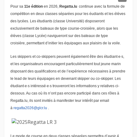
Pour sa
11e édition
en 2026,
Regatta.lu
continue avec la formule de
compétition en deux classes séparées pour les éudiants et les élèves
des lycées. Les étudiants (classe Université) disposeront
exclusivement de bateaux de type course-croisière, alors que les
élèves (classe Lycée) navigueront sur des bateaux de type
croisière, permettant d’initier les équipages aux plaisirs de la voile.
Les skippers et co-skippers peuvent également être des étudiant∙e∙s,
et les organisateurs encouragent particulièrement tout jeune marin
disposant des qualifications et de l’expérience nécessaires à prendre
le lead de leurs équipages en devenant skipper ou co-skipper. Les
étudiant∙e∙s intéressé∙e∙s trouveront les informations y relatives ci-
dessous. Au cas où ils n’ont pas encore participé dans ces rôles à
Regatta.lu, ils sont invités à manifester leur intérêt par email
à
regatta2026@glcr.lu
.
Le mode de course en deux classes séparées permettra d’avoir 4