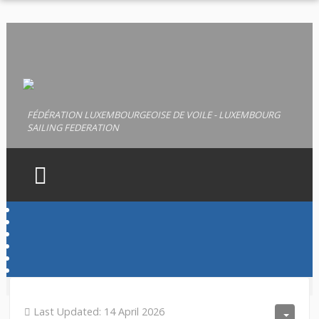
FÉDÉRATION LUXEMBOURGEOISE DE VOILE - LUXEMBOURG
SAILING FEDERATION
HOME
FLV
LICENCES
PERMIS
Last Updated: 14 April 2026
DOCUMENTS