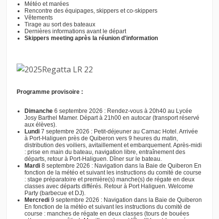
Météo et marées
Rencontre des équipages, skippers et co-skippers
Vêtements
Tirage au sort des bateaux
Dernières informations avant le départ
Skippers meeting après la réunion d'information
Programme provisoire :
Dimanche
6 septembre 2026 : Rendez-vous à 20h40 au Lycée
Josy Barthel Mamer. Départ à 21h00 en autocar (transport réservé
aux élèves).
Lundi
7 septembre 2026 : Petit-déjeuner au Carnac Hotel. Arrivée
à Port-Haliguen près de Quiberon vers 9 heures du matin,
distribution des voiliers, avitaillement et embarquement. Après-midi
: prise en main du bateau, navigation libre, entraînement des
départs, retour à Port-Haliguen. Dîner sur le bateau.
Mardi
8 septembre 2026 : Navigation dans la Baie de Quiberon En
fonction de la météo et suivant les instructions du comité de course
: stage préparatoire et première(s) manche(s) de régate en deux
classes avec départs différés. Retour à Port Haliguen. Welcome
Party (barbecue et DJ).
Mercredi
9 septembre 2026 : Navigation dans la Baie de Quiberon
En fonction de la météo et suivant les instructions du comité de
course : manches de régate en deux classes (tours de bouées